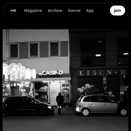
Magazine
Archive
Events
App
Join