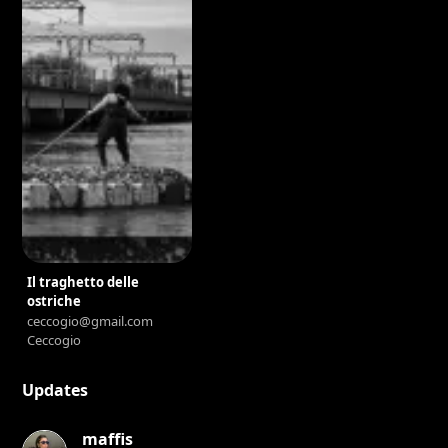
ancestors and mentors who wish to help the artists help
the work.
Il traghetto delle
ostriche
ceccogio@gmail.com
Ceccogio
Updates
maffis